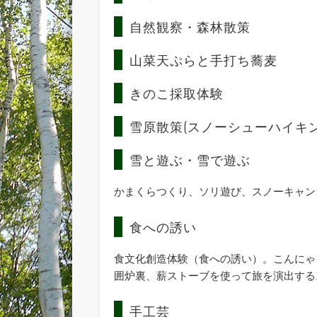
自然観察・森林散策
山菜天ぷらと手打ち蕎麦
きのこ採取体験
雪原散策(スノーシューハイキ
雪と遊ぶ・雪で遊ぶ
かまくらつくり、ソリ遊び、スノーキャン
食への誘い
食文化創造体験（食への誘い）。こんにゃ
囲炉裏、薪ストーブを使って旅を演出する
手工芸