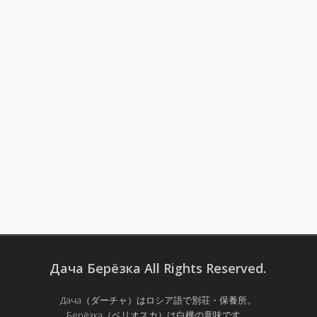
Дача Берёзка All Rights Reserved.
Дача（ダーチャ）はロシア語で別荘・保養所。
Берёзка（ベリオスカ）は白樺の意味です。