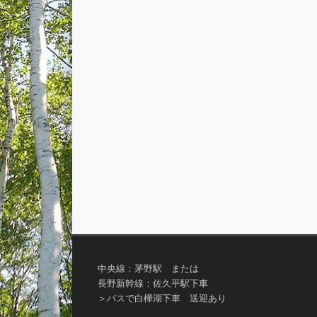
中央線：茅野駅 または
長野新幹線：佐久平駅下車
＞バスで白樺湖下車 送迎あり