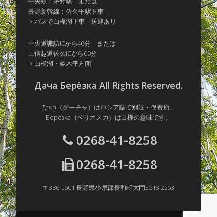
中央線：茅野駅 または
リ
長野新幹線：佐久平駅下車
ー
＞バスで白樺湖下車 送迎あり
中央道諏訪ICから40分 または
上信越道佐久ICから60分
＞白樺湖・姫木平方面
Дача Берёзка All Rights Reserved.
Дача（ダーチャ）はロシア語で別荘・保養所。
Берёзка（ベリオスカ）は白樺の意味です。
0268-41-8258
0268-41-8258
〒386-0601 長野県小県郡長和町大門3518-2253