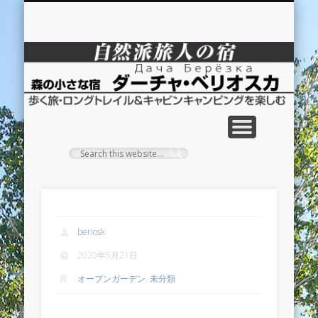
自然派体験情報
ご予約のご案内
施設のご案内
アクセス
リンク集
HOME
お食事
ダ
ー
チ
ャ
ベ
リ
岩山に咲く珍しい花？です。
beriosk
オ
2020年5月21日
ス
オープンガーデン
,
未分類