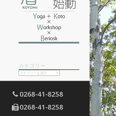
カテゴリー
カ
テ
ゴ
リ
0268-41-8258
ー
0268-41-8258