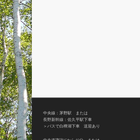
中央線：茅野駅 または
長野新幹線：佐久平駅下車
＞バスで白樺湖下車 送迎あり
中央道諏訪ICから40分 または