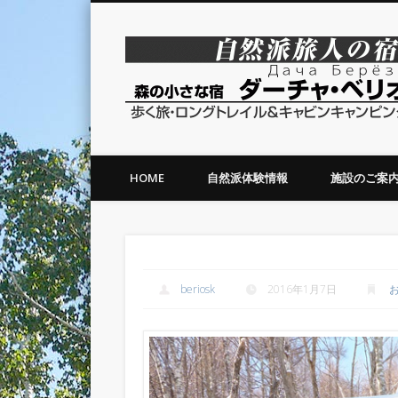
森の小さな宿ダーチャベリオスカ
HOME
自然派体験情報
施設のご案
ご家族仲良くスキーを楽しむ
beriosk
2016年1月7日