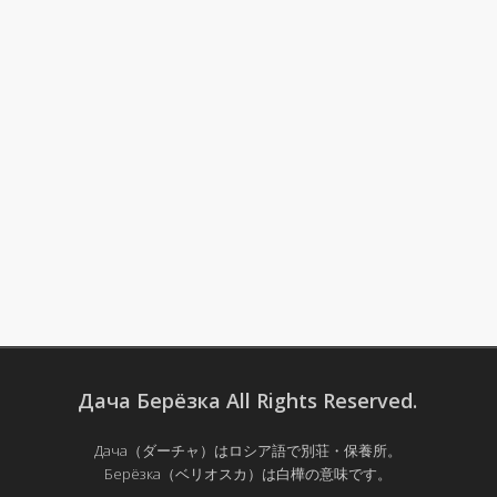
Дача Берёзка All Rights Reserved.
Дача（ダーチャ）はロシア語で別荘・保養所。
Берёзка（ベリオスカ）は白樺の意味です。