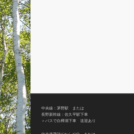
中央線：茅野駅 または
長野新幹線：佐久平駅下車
＞バスで白樺湖下車 送迎あり
中央道諏訪ICから40分 または