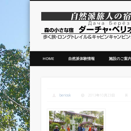
森の小さな宿ダーチャベリオスカ
HOME
自然派体験情報
施設のご案
お・も・て・な・し。。。できたかな？
beriosk
2013年10月23日