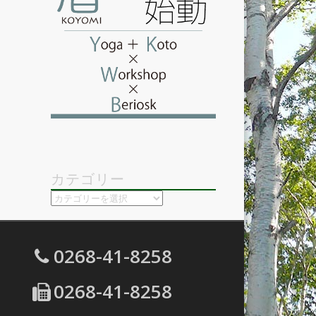
カテゴリー
カ
テ
ゴ
リ
0268-41-8258
ー
0268-41-8258