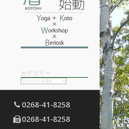
カテゴリー
カ
テ
ゴ
リ
0268-41-8258
ー
0268-41-8258