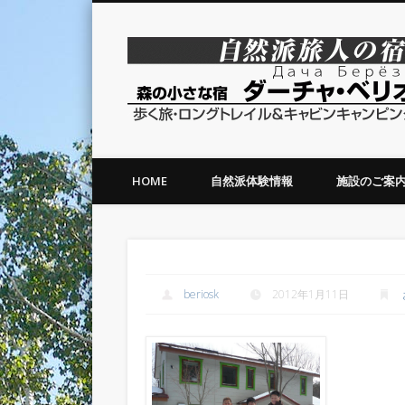
森の小さな宿ダーチャベリオスカ
HOME
自然派体験情報
施設のご案
年末のボードが待ちどうしい。
beriosk
2012年1月11日