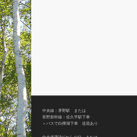
中央線：茅野駅 または
長野新幹線：佐久平駅下車
＞バスで白樺湖下車 送迎あり
中央道諏訪ICから40分 または