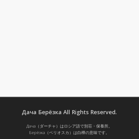
Дача Берёзка All Rights Reserved.
Дача（ダーチャ）はロシア語で別荘・保養所。
Берёзка（ベリオスカ）は白樺の意味です。