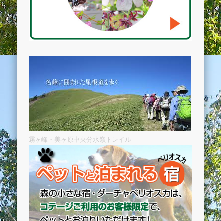
霧ヶ峰・美ヶ原中央分水嶺トレイル