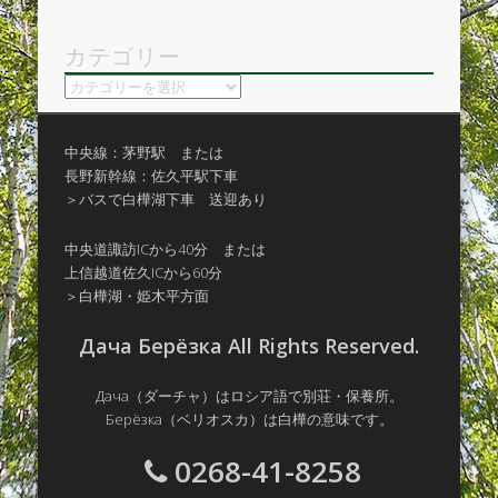
カテゴリー
カ
テ
ゴ
中央線：茅野駅 または
リ
長野新幹線：佐久平駅下車
ー
＞バスで白樺湖下車 送迎あり
中央道諏訪ICから40分 または
上信越道佐久ICから60分
＞白樺湖・姫木平方面
Дача Берёзка All Rights Reserved.
Дача（ダーチャ）はロシア語で別荘・保養所。
Берёзка（ベリオスカ）は白樺の意味です。
0268-41-8258