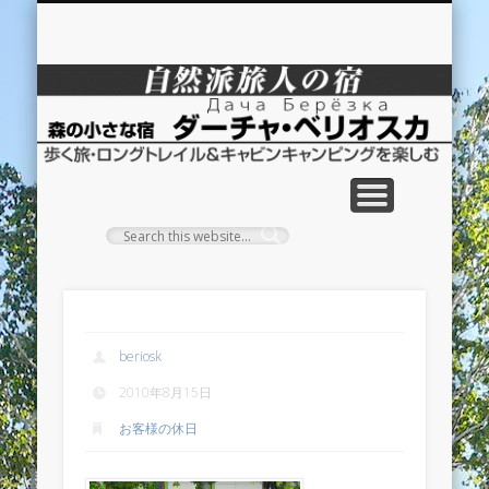
自然派体験情報
ご予約のご案内
施設のご案内
アクセス
リンク集
HOME
お食事
ダ
ー
チ
ャ
ベ
リ
愛犬とゆっくり旅
beriosk
オ
2010年8月15日
ス
お客様の休日